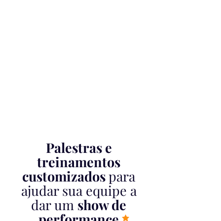
propósito no trabalho.
Valorizar cada indivíduo e
reconhecer a importância
de cada membro fazendo
parte do grupo e
contribuindo para o todo.
Palestras e
treinamentos
customizados
para
ajudar sua equipe a
dar um
show de
performance