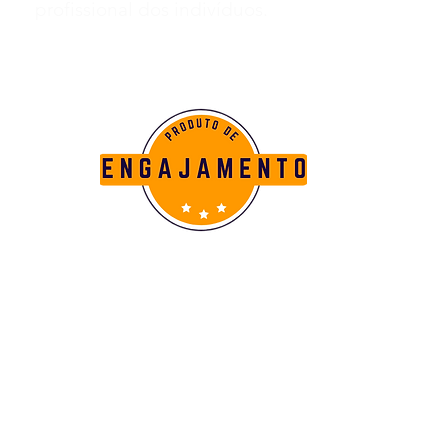
profissional dos indivíduos.
O Show é Nosso,
a Estrela é Você!
Nosso principal objetivo é
fortalecer a identidade e
cultura da organização,
promovendo um ambiente
que estimule o sentimento
de pertencimento e