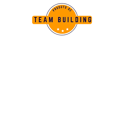
Muitas
Vozes,
Uma Só
Canção!
Quando as vozes se unem em
harmonia, o resultado é
extraordinário. Da mesma
forma, quando pessoas se
unem com um propósito
comum, a colaboração mútua
pode elevar o desempenho
geral. Ao trabalharem juntas
em um esforço coordenado,