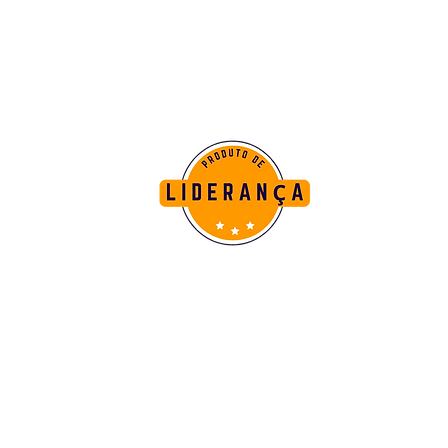
alcançam resultados
surpreendentes.
MAESTRO
A Excelência em
Liderança
Um líder que domina sua
própria gestão com
excelência, tem a capacidade
de gerenciar sua equipe com
maestria. Para alcançar isso, é