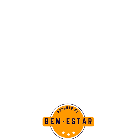
fundamental começar com o
autoconhecimento contínuo.
Ao compreender quem é,
seus talentos e pontos fortes,
o líder pode construir seu
estilo de liderança,
aproveitando suas
características e diferenciais.
Dessa forma, estará preparado
para liderar com excelência.
SER
+