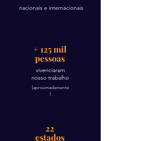
podemos reprogramar crenças 
nacionais e internacionais
limitantes por crenças de 
possibilidade, expandindo 
nossos horizontes para criar uma 
vida de infinitas possibilidades.
+ 125 mil
pessoas
vivenciaram
nosso trabalho
(aproximadamente
)
22
estados