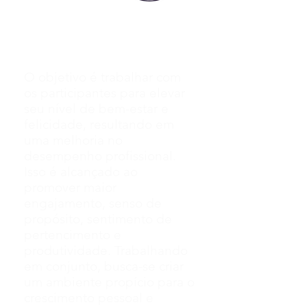
Bem-estar
e
P
rodutividade
O objetivo é trabalhar com
os participantes para elevar
seu nível de bem-estar e
felicidade, resultando em
uma melhoria no
desempenho profissional.
Isso é alcançado ao
promover maior
engajamento, senso de
propósito, sentimento de
pertencimento e
produtividade. Trabalhando
em conjunto, busca-se criar
um ambiente propício para o
crescimento pessoal e