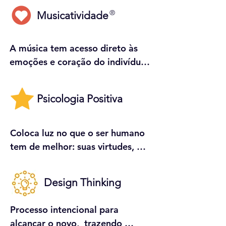
®
Musicatividade
A música tem acesso direto às 
emoções e coração do indivíduo.

A Musicatividade®  é uma 
Psicologia Positiva
ferramenta motivacional e 
vivencial criada por Celina 
Joppert, que utiliza a música 
Coloca luz no que o ser humano 
como veículo de transformação e 
tem de melhor: suas virtudes, 
aprendizado. A música tem o 
talentos e forças.

poder de envolver as pessoas de 
Design Thinking
forma única e especial, 
A Psicologia Positiva é o estudo 
quebrando resistências, 
científico das forças e virtudes 
Processo intencional para 
sensibilizando os indivíduos e 
que capacitam indivíduos, 
alcançar o novo,  trazendo 
promovendo a harmonia de 