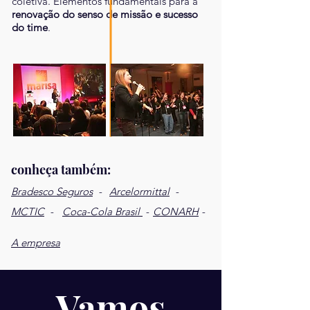
coletiva. Elementos fundamentais para a
renovação do senso de missão e sucesso
do time
.
conheça também:
Bradesco Seguros
-
Arcelormittal
-
MCTIC
-
Coca-Cola Brasil
-
CONARH
-
A empresa
Vamos