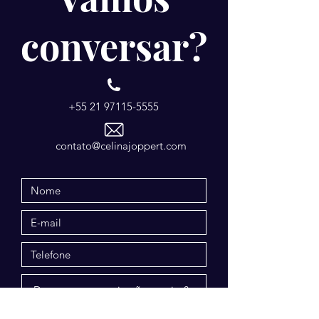
conversar?
+55 21 97115-5555
contato@celinajoppert.com